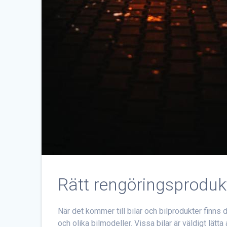
Rätt rengöringsprodukt
När det kommer till bilar och bilprodukter finns d
och olika bilmodeller. Vissa bilar är väldigt lät