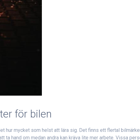
er för bilen
et hur mycket som helst att lära sig. Det finns ett flertal bilmärk
ta att ta hand om medan andra kan kräva lite mer arbete. Vissa per