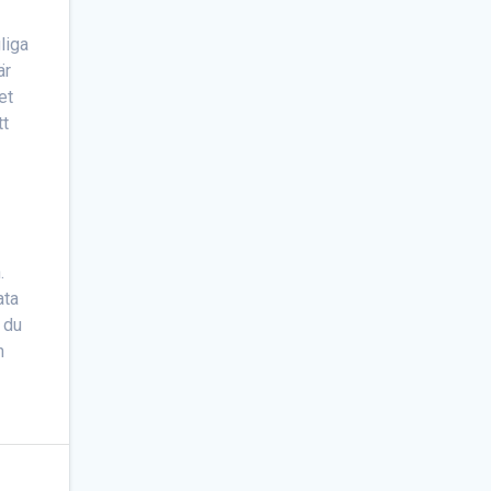
liga
är
et
tt
.
ata
 du
n