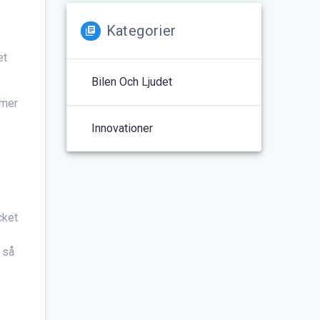
Kategorier
et
Bilen Och Ljudet
 mer
Innovationer
cket
e så